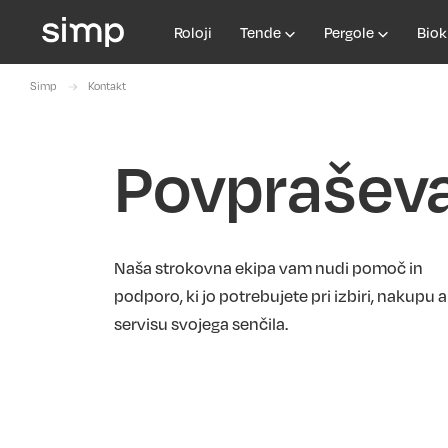
Roloji
Tende
Pergole
Biok
Simp
Kontakt
Povprašev
Naša strokovna ekipa vam nudi pomoč in
podporo, ki jo potrebujete pri izbiri, nakupu a
servisu svojega senčila.