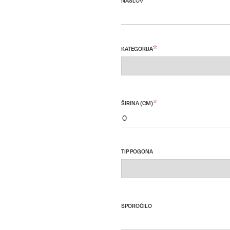
NASLOV
*
KATEGORIJA
*
ŠIRINA (CM)
TIP POGONA
SPOROČILO