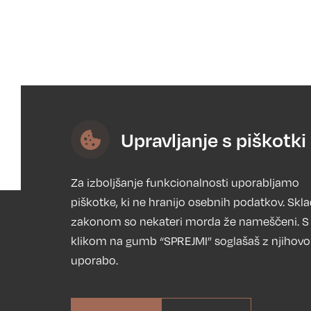
Upravljanje s piškotki
Za izboljšanje funkcionalnosti uporabljamo
piškotke, ki ne hranijo osebnih podatkov. Skl
zakonom so nekateri morda že nameščeni. S
klikom na gumb “SPREJMI” soglašaš z njihovo
NASLOV
uporabo.
Simp d.o.o.,
Batuje 2/C, 5262
© SIMP. All rights reserved.