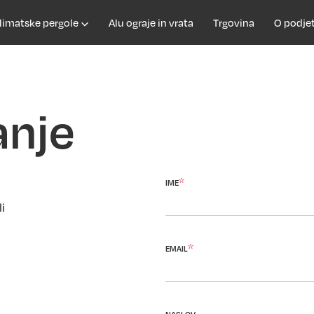
limatske pergole
Alu ograje in vrata
Trgovina
O podje
anje
*
IME
li
*
EMAIL