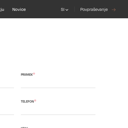
tju
Novice
SI
Povpraševanje
*
PRIIMEK
*
TELEFON