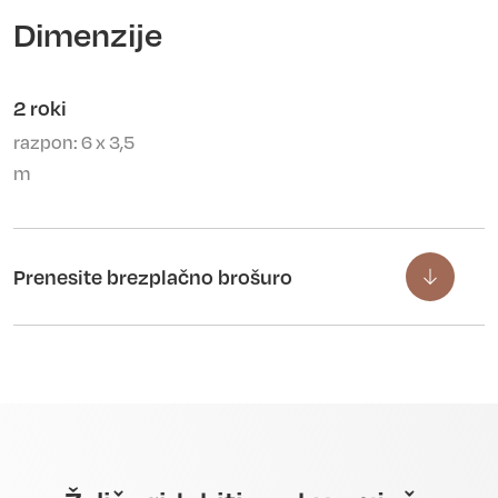
Dimenzije
2 roki
razpon: 6 x 3,5
m
Prenesite brezplačno brošuro