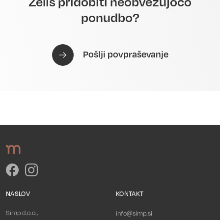
Želiš pridobiti neobvezujočo
ponudbo?
Pošlji povpraševanje
NASLOV
KONTAKT
Simp d.o.o.,
info@simp.si