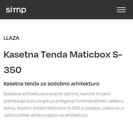
LLAZA
Kasetna Tenda Maticbox S-
350
Kasetna tenda za sodobno arhitekturo
Sodobna arhitektura s svojimi ostrimi, ravnimi linijami
predstavlja izziv, ko gre za prileganje funkcionalnosti vašemu
domu. Kasetni sistem Maticbox S-350 je posebej zasnovan z
vidika potreb strokovnjakov za arhitekturo.‎