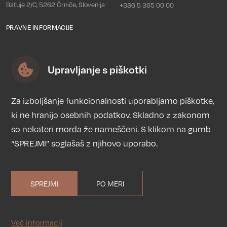
Batuje 2/C, 5262 Črniče, Slovenija
+386 5 365 00 00
PRAVNE INFORMACIJE
Politika zasebnosti
Piškotki
Upravljanje s piškotki
Splošni pogoji
Trgovina
Za izboljšanje funkcionalnosti uporabljamo piškotke,
ki ne hranijo osebnih podatkov. Skladno z zakonom
Želite izvedeti dodatne
so nekateri morda že nameščeni. S klikom na gumb
informacije ali pridobiti ponudbo?
“SPREJMI” soglašaš z njihovo uporabo.
Pošlji povpraševanje
SPREJMI
PO MERI
Povpraševanje
© SIMP. All rights reserved.
Več informacij