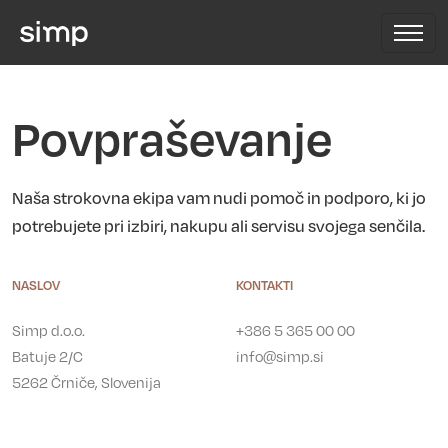
Povpraševanje
Naša strokovna ekipa vam nudi pomoč in podporo, ki jo
potrebujete pri izbiri, nakupu ali servisu svojega senčila.
NASLOV
KONTAKTI
Simp d.o.o.
+386 5 365 00 00
Batuje 2/C
info@simp.si
5262 Črniče, Slovenija