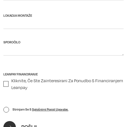
LOKACIJA MONTAŽE
SPOROČILO
LEANPAY FINANCIRANJE
Kliknite, Če Ste Zainteresirani Za Ponudbo S Financiranjem
Leanpay
Strinjam Se S
Splošnimi Pogoji Uporabe.
POŠLJI