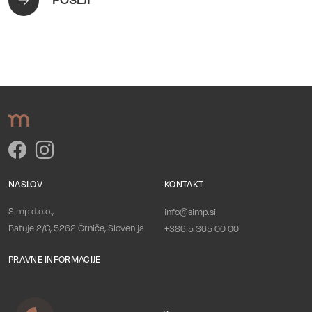
NASLOV
KONTAKT
Simp d.o.o.,
info@simp.si
Batuje 2/C, 5262 Črniče, Slovenija
+386 5 365 00 00
PRAVNE INFORMACIJE
Politika zasebnosti
Piškotki