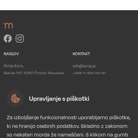
NASLOV
KONTAKT
Simp d.o.o.,
info@simp.si
Batuje 2/C, 5262 Črniče, Slovenija
+386 5 365 00 00
PRAVNE INFORMACIJE
Upravljanje s piškotki
Politika zasebnosti
Piškotki
Splošni pogoji
Za izboljšanje funkcionalnosti uporabljamo piškotke,
Trgovina
ki ne hranijo osebnih podatkov. Skladno z zakonom
so nekateri morda že nameščeni. S klikom na gumb