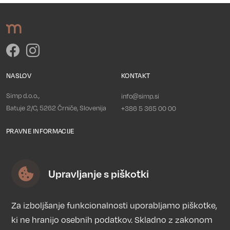
NASLOV
KONTAKT
Simp d.o.o.,
info@simp.si
Batuje 2/C, 5262 Črniče, Slovenija
+386 5 365 00 00
PRAVNE INFORMACIJE
Politika zasebnosti
Piškotki
Upravljanje s piškotki
Splošni pogoji
Trgovina
Za izboljšanje funkcionalnosti uporabljamo piškotke,
ki ne hranijo osebnih podatkov. Skladno z zakonom
Želite izvedeti dodatne